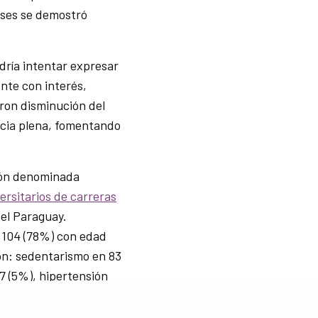
lases se demostró
dría intentar expresar
nte con interés,
aron disminución del
encia plena, fomentando
ción denominada
ersitarios de carreras
del Paraguay.
 104 (78%) con edad
on: sedentarismo en 83
7 (5%), hipertensión