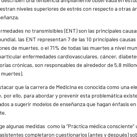
, describen una tendencia ampliamente observada en estud
stran niveles superiores de estrés con respecto a otras á
nseñanza.
fermedades no transmisibles (ENT) son las principales caus
mundial, las ENT representan 7 de las 10 principales causa
ones de muertes, o el 71% de todas las muertes a nivel mund
particular enfermedades cardiovasculares, cáncer, diabete
rias crónicas, son responsables de alrededor de 5,8 millo
e muertes).
stacar que la carrera de Medicina es conocida como una e
 por ello, para abordar y prevenir esta problemática exist
ados a sugerir modelos de enseñanza que hagan énfasis en
te.
e algunas medidas como la “Práctica médica consciente” u
 asistentes completaron cuestionarios (antes y después) so