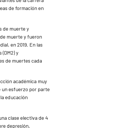
iantes de la carrera
reas de formación en
as de muerte y
s de muerte y fueron
ial, en 2019. En las
s (DM2) y
nes de muertes cada
lección académica muy
e un esfuerzo por parte
 la educación
na clase electiva de 4
bre depresión,