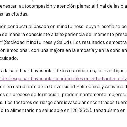
enestar, autocompasión y atención plena; al final de las c
s las citadas.
ión conductual basada en mindfulness, cuya filosofía se po
 de manera consciente a la experiencia del momento prese
n” (Sociedad Mindfulness y Salud). Los resultados demostr
ción emocional, con una mejora en la empatía y en la conci
ocuidado.
 a la salud cardiovascular de los estudiantes, la investiga
 de riesgo cardiovascular modificables en estudiantes univ
ión en estudiante de la Universidad Politécnica y Artística 
cos en proceso de formación, predominantemente mujeres:
s. Los factores de riesgo cardiovascular encontrados fuer
ábito alimentario no saludable en 128 (95%), tabaquismo en 
etes mellitus tipo 2 en 3 (2%), dislipidemia en 4 (3%).