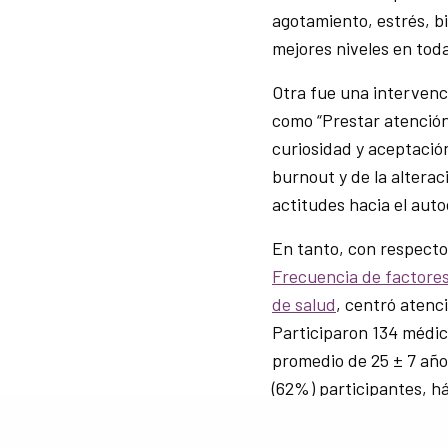
agotamiento, estrés, bi
mejores niveles en toda
Otra fue una intervenc
como “Prestar atención
curiosidad y aceptació
burnout y de la altera
actitudes hacia el aut
En tanto, con respecto
Frecuencia de factores
de salud
, centró atenc
Participaron 134 médi
promedio de 25 ± 7 año
(62%) participantes, h
arterial en 7 (5%), diab