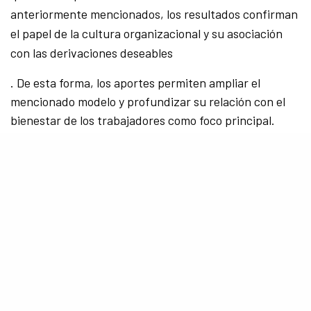
anteriormente mencionados, los resultados confirman
el papel de la cultura organizacional y su asociación
con las derivaciones deseables
. De esta forma, los aportes permiten ampliar el
mencionado modelo y profundizar su relación con el
bienestar de los trabajadores como foco principal.
De entre las numerosas combinaciones de variables,
esta investigación destacó una fuerte relación entre la
salud de los trabajadores y el escenario laboral,
específicamente, demuestra que los efectos más
negativos sobre estos se relacionan con entornos
laborales orientados al cumplimiento de objetivos y/o
metas, es decir, que los beneficios se otorguen a partir
de logros predeterminados de cualquier índole como
condición permanente, probablemente debido al