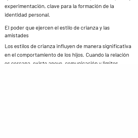
experimentación, clave para la formación de la
identidad personal.
El poder que ejercen el estilo de crianza y las
amistades
Los estilos de crianza influyen de manera significativa
en el comportamiento de los hijos. Cuando la relación
es cercana, existe apoyo, comunicación y limites
establecidos se considera al conjunto como un factor
de protección que facilita conocer detalles sobre las
amistades, sentimientos y actividades posibilitando un
control adecuado ante los factores de riesgo
(agresividad, delincuencia, falta empatía y consumo de
alcohol).
Complementario a ello, los padres pueden influir en las
amistades de sus hijos de forma directa o indirecta.