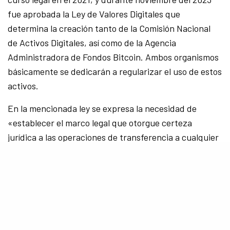
fue aprobada la Ley de Valores Digitales que
determina la creación tanto de la Comisión Nacional
de Activos Digitales, así como de la Agencia
Administradora de Fondos Bitcoin. Ambos organismos
básicamente se dedicarán a regularizar el uso de estos
activos.
En la mencionada ley se expresa la necesidad de
«establecer el marco legal que otorgue certeza
jurídica a las operaciones de transferencia a cualquier
título de activos digitales que se utilicen en las
emisiones de ofertas públicas realizadas en El
Salvador». Esta ley, al igual que otras anteriores,
pretenden incrementar el atractivo de inversiones del
país centroamericano, argumentando en sus
consideraciones que el entorno económico mundial