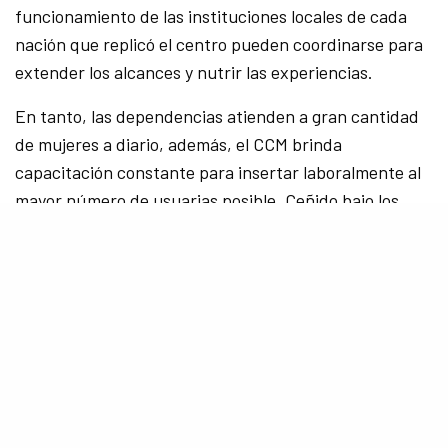
funcionamiento de las instituciones locales de cada
nación que replicó el centro pueden coordinarse para
extender los alcances y nutrir las experiencias.
En tanto, las dependencias atienden a gran cantidad
de mujeres a diario, además, el CCM brinda
capacitación constante para insertar laboralmente al
mayor número de usuarias posible. Ceñido bajo los
derechos consagrados en la CN y apoyándose en los
varios convenios internacionales suscritos por el país,
la experiencia genera un significativo cambio para
varias personas.
El diseño de políticas públicas…
considera fundamental los