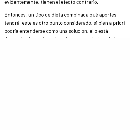
evidentemente, tienen el efecto contrario.
Entonces, un tipo de dieta combinada qué aportes
tendrá, este es otro punto considerado, si bien a priori
podría entenderse como una solución, ello está
determinado por la rutina y las características de los
pequeños. De esta forma, aquellos que tienen una
predeterminación por el deporte podrán asimilar
mejor los alimentos procesados a diferencias de
aquellos que no realizan esfuerzos físicos constante,
más allá del que la institución determina.
En resumen, según los resultados de esta
investigación
y considerado una alimentación óptima
en cuanto a los alimentos, el desayuno alto o bajo en
azúcar no representan diferencias sustanciales en la
función cognitiva de los niños y adolescentes.